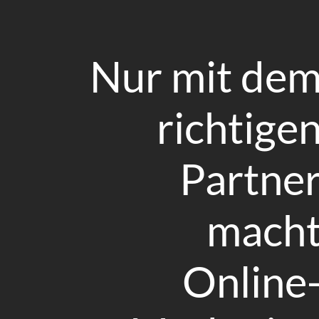
Nur mit de
richtige
Partne
mach
Online