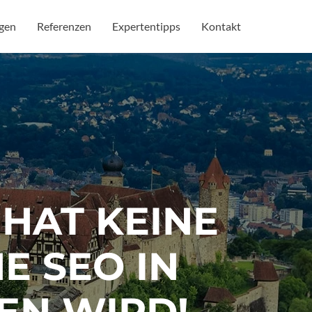
ngen
Referenzen
Expertentipps
Kontakt
 HAT KEINE
E SEO IN
EN WIRD!