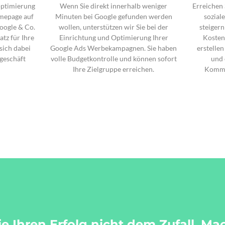
optimierung
Wenn Sie direkt innerhalb weniger
Erreichen
omepage auf
Minuten bei Google gefunden werden
sozial
oogle & Co.
wollen, unterstützen wir Sie bei der
steigern
tz für Ihre
Einrichtung und Optimierung Ihrer
Kosten
sich dabei
Google Ads Werbekampagnen. Sie haben
erstelle
ngeschäft
volle Budgetkontrolle und können sofort
und 
Ihre Zielgruppe erreichen.
Kommu
e Ihren Erfolg nicht dem Zufall. M