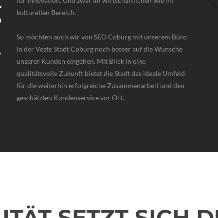
g
für Innovation. Und zwar im wirtschaftlichen wie im
kulturellen Bereich.
.
So möchten auch wir von SEO Coburg mit unserem Büro
in der Veste Stadt Coburg noch besser auf die Wünsche
unserer Kunden eingehen. Mit Blick in eine
qualitätsvolle Zukunft bietet die Stadt das ideale Umfeld
für die weiterhin erfolgreiche Zusammenarbeit und den
geschätzten Kundenservice vor Ort.
ITÄT SETZT SICH 