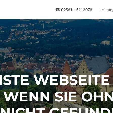
Zum
Inhalt
☎ 09561 – 5113078
Leistu
springen
STE WEBSEITE
 WENN SIE OHN
NICHT GEFUND