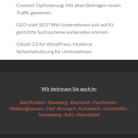
Content-Optimierung: Mit alten Beiträgen neuen
Traffic gewinnen
GEO statt SEO? Wie Unternehmen sich auf KI-
gestützte Suchsysteme vorbereiten können
OAuth 2.0 für WordPress: Moderne
Sicherheitslösung für Unternehmen
Wir betreuen Sie auch in:
Bad Rodach
·
Bamberg
·
Bayreuth
·
Forchheim
·
Hildburghausen
·
Hof
·
Kronach
·
Kulmbach
·
Lichtenfels
·
Sonneberg
·
Suhl
·
Wunsiedel